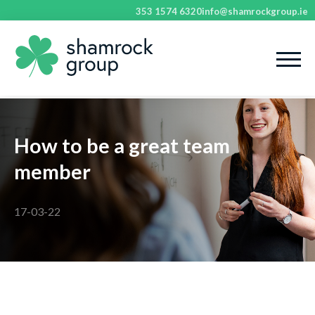
353 1574 6320
info@shamrockgroup.ie
How to be a great team
member
17-03-22